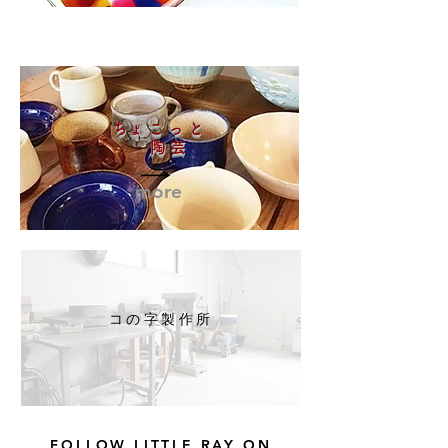
​ちょこっと
​ 陶芸
​more
​コの字製作所
FOLLOW LITTLE RAY ON