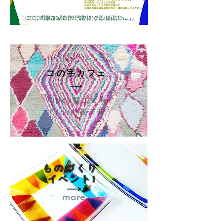
​コの字カフェ
Open朝１１時
Close 夜７時
​ものづくり
イベント!
​more