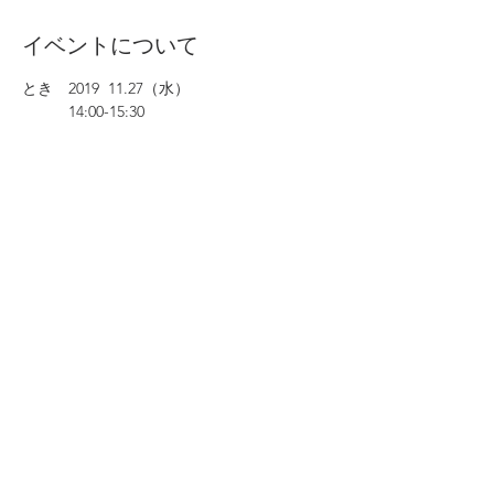
イベントについて
とき　2019  11.27（水）
　　　14:00-15:30
参加費　3500円 （2~3個制作可能）
定員　　6 名
対象年齢　中学生以上
★お一人様から参加歓迎です。小さなお子様
連れの方、お子様にはお絵かきなど遊びをご
用意しています。
さらに表示
このイベントをシェア