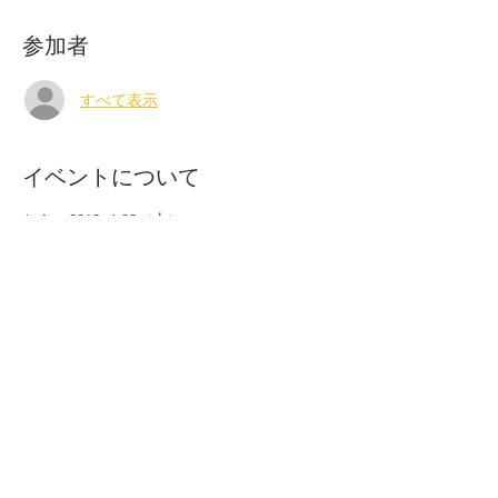
参加者
すべて表示
イベントについて
とき　2019  6.22（土）
　　　10:30-12:00
参加費　3500円 （2~3個制作可能）
定員　　6 名
対象年齢　中学生以上
★お一人様から参加歓迎です。お子様連れの
方、お子様にはお絵かきなど別の遊びをご用
意しています。
さらに表示