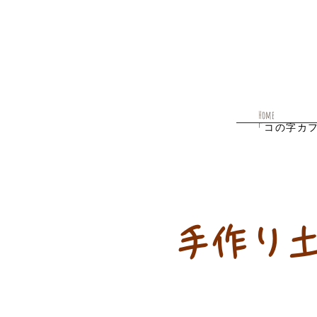
Home
「コの字カ
手作り