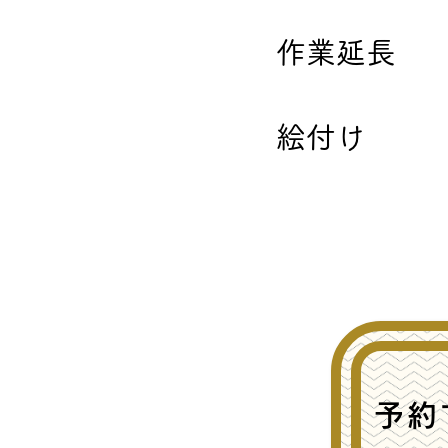
作業延
絵付け 
予約